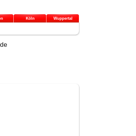
en
Köln
Wuppertal
.de