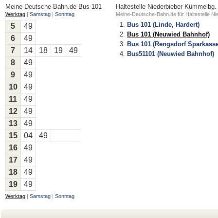
Meine-Deutsche-Bahn.de
Bus 101
Haltestelle Niederbieber Kümmelbg.
Werktag
|
Samstag
|
Sonntag
Meine-Deutsche-Bahn.de für Haltestelle N
Bus 101 (Linde, Hardert)
5
49
Bus 101 (Neuwied Bahnhof)
6
49
Bus 101 (Rengsdorf Sparkasse
7
14
18
19
49
Bus51101 (Neuwied Bahnhof)
8
49
9
49
10
49
11
49
12
49
13
49
15
04
49
16
49
17
49
18
49
19
49
Werktag
|
Samstag
|
Sonntag