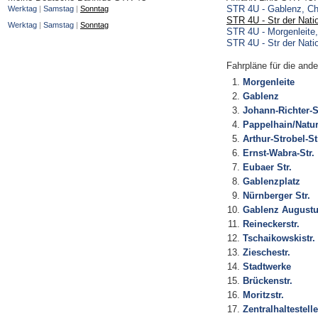
STR 4U - Gablenz, C
Werktag
|
Samstag
|
Sonntag
STR 4U - Str der Nati
Werktag
|
Samstag
|
Sonntag
STR 4U - Morgenleite
STR 4U - Str der Nati
Fahrpläne
für die ande
Morgenleite
Gablenz
Johann-Richter-S
Pappelhain/Natur
Arthur-Strobel-St
Ernst-Wabra-Str.
Eubaer Str.
Gablenzplatz
Nürnberger Str.
Gablenz Augustus
Reineckerstr.
Tschaikowskistr.
Zieschestr.
Stadtwerke
Brückenstr.
Moritzstr.
Zentralhaltestelle